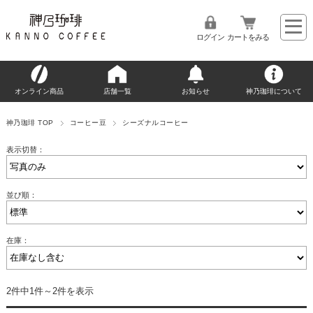
ログイン
カートをみる
オンライン商品
店舗一覧
お知らせ
神乃珈琲について
神乃珈琲 TOP
コーヒー豆
シーズナルコーヒー
表示切替：
並び順：
在庫：
2件中1件～2件を表示