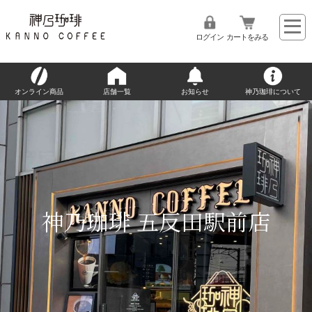
ログイン
カートをみる
オンライン商品
店舗一覧
お知らせ
神乃珈琲について
神乃珈琲 五反田駅前店