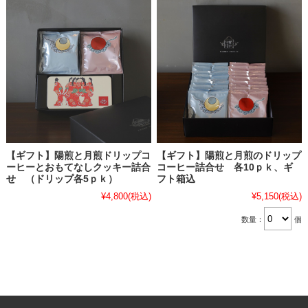
【ギフト】陽煎と月煎ドリップコ
【ギフト】陽煎と月煎のドリップ
ーヒーとおもてなしクッキー詰合
コーヒー詰合せ 各10ｐｋ、ギ
せ （ドリップ各5ｐｋ）
フト箱込
¥4,800
(税込)
¥5,150
(税込)
数量：
個