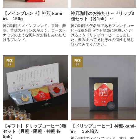
【メインブレンド】神煎-kami-
神乃珈琲のお持たせ～ドリップ3
iri- 150g
種セット（各1pk）～
神乃珈琲のメインブレンド。甘味、酸
神乃珈琲の代名詞であるブレンドコー
味、苦味のバランスがよく、ロースト
ヒー3種を自宅でも簡単に体験いただ
ナッツのような風味がお愉しみいただ
けるようドリップコーヒーにしまし
けるブレンド。
た。飲み比べてそれぞれの個性を感じ
取ってみてください。
【ドリップコーヒー】神煎-kami-
【ギフト】ドリップコーヒー3種
iri- 5pk箱入
セット（月煎・陽煎・神煎 各
5pk）
神乃珈琲のメインブレンド。甘味、酸