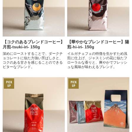
【コクのあるブレンドコーヒー】
【華やかなブレンドコーヒー】陽
月煎-tsuki-iri- 150g
煎-hi-iri- 150g
深めにローストすることで、ダークチ
イルガチェフェの特徴を生かすため浅
ョコレートに似た力強い芳ばしさと、
煎に仕上げ、ジャスミンの花に似たフ
コクのある甘さを感じることのできる
ローラルな香りと、爽やかでフレッシ
ビターなブレンド。
ュな風味が味わえるブレンド。